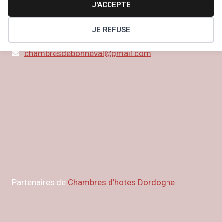
J'ACCEPTE
CONTACT LES CHAMBRES DE BONNEVAL
128 Place de la Bastide
JE REFUSE
06.63.46.14.21
24210 Fossemagne
chambresdebonneval@gmail.com
Partenaires de
Chambres d'hotes Dordogne